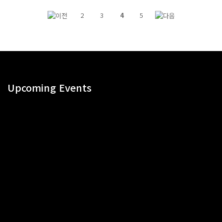
2
3
4
5
Upcoming Events