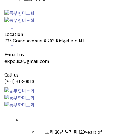
Location
725 Grand Avenue # 203 Ridgefield NJ
E-mail us
ekpcusa@gmail.com
Call us
(201) 313-0010
노회소개
노회 20년 발자취 (20years of