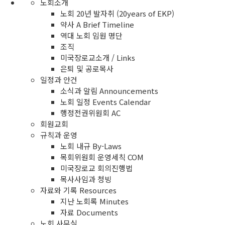
노회소개
노회 20년 발자취 (20years of EKP)
약사 A Brief Timeline
역대 노회 임원 명단
조직
미국장로교소개 / Links
은퇴 및 공로목사
일정과 안건
소식과 알림 Announcements
노회 일정 Events Calendar
행정전권위원회 AC
회원교회
규칙과 운영
노회 내규 By-Laws
목회위원회 운영세칙 COM
미국장로교 회의진행법
목사사임과 청빙
자료와 기록 Resources
지난 노회록 Minutes
자료 Documents
노회 사무실