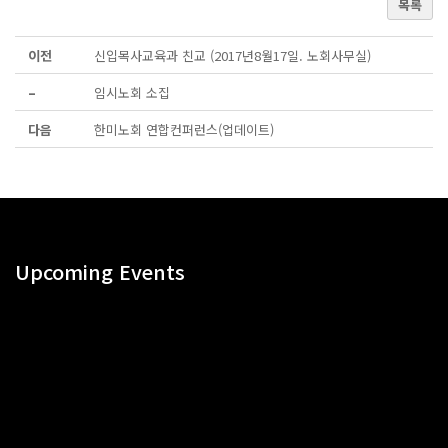
목록
이전
신입목사교육과 친교 (2017년8월17일. 노회사무실)
–
임시노회 소집
다음
한미노회 연합컨퍼런스(업데이트)
Upcoming Events