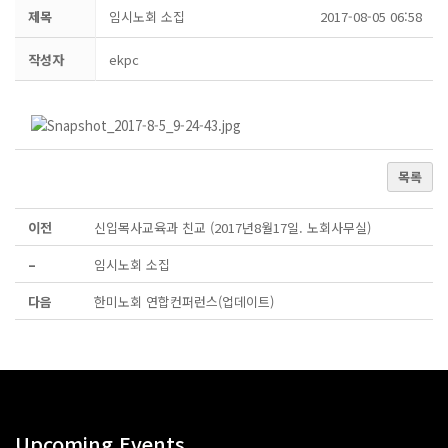
제목
임시노회 소집
2017-08-05 06:58
작성자
ekpc
목록
이전
신입목사교육과 친교 (2017년8월17일. 노회사무실)
–
임시노회 소집
다음
한미노회 연합컨퍼런스(업데이트)
Upcoming Events