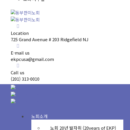
Location
725 Grand Avenue # 203 Ridgefield NJ
E-mail us
ekpcusa@gmail.com
Call us
(201) 313-0010
노회소개
노회 20년 발자취 (20years of EKP)