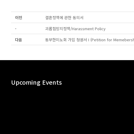
이전
결혼정책에 관한 동의서
-
괴롭힘방지정책/Harassment Policy
다음
동부한미노회 가입 청원서 I (Petition for Memebership)
Upcoming Events