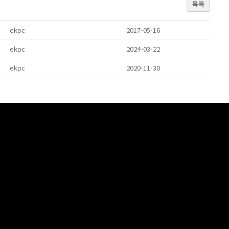
목록
ekpc
2017-05-16
ekpc
2024-03-22
ekpc
2020-11-30