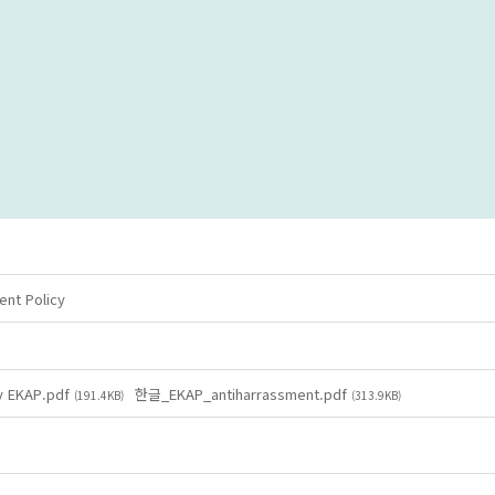
t Policy
cy EKAP.pdf
한글_EKAP_antiharrassment.pdf
(191.4KB)
(313.9KB)