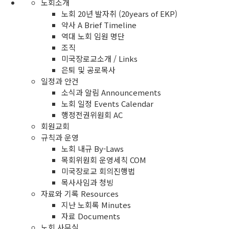
노회소개
노회 20년 발자취 (20years of EKP)
약사 A Brief Timeline
역대 노회 임원 명단
조직
미국장로교소개 / Links
은퇴 및 공로목사
일정과 안건
소식과 알림 Announcements
노회 일정 Events Calendar
행정전권위원회 AC
회원교회
규칙과 운영
노회 내규 By-Laws
목회위원회 운영세칙 COM
미국장로교 회의진행법
목사사임과 청빙
자료와 기록 Resources
지난 노회록 Minutes
자료 Documents
노회 사무실