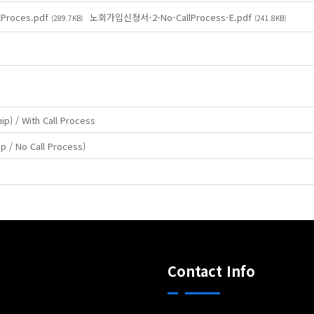
Proces.pdf
노회가입신청서-2-No-CallProcess-E.pdf
(289.7KB)
(241.8KB)
 / With Call Process
/ No Call Process)
Contact Info