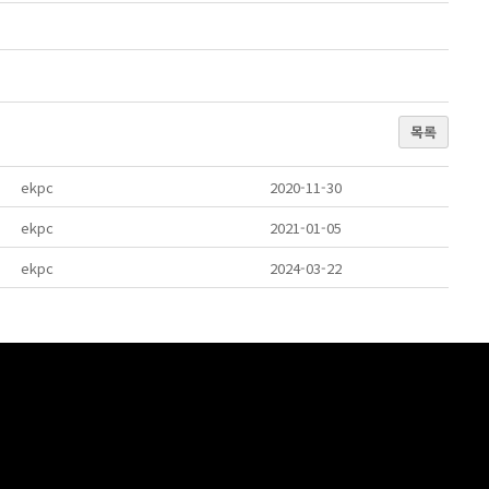
목록
ekpc
2020-11-30
ekpc
2021-01-05
ekpc
2024-03-22