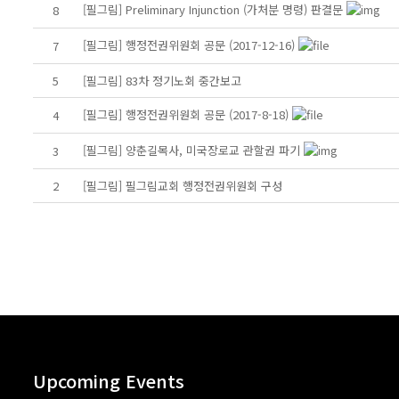
[필그림] Preliminary Injunction (가처분 명령) 판결문
8
[필그림] 행정전권위원회 공문 (2017-12-16)
7
5
[필그림] 83차 정기노회 중간보고
[필그림] 행정전권위원회 공문 (2017-8-18)
4
[필그림] 양춘길목사, 미국장로교 관할권 파기
3
2
[필그림] 필그림교회 행정전권위원회 구성
Upcoming Events