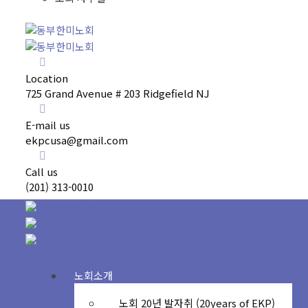
Location
725 Grand Avenue # 203 Ridgefield NJ
E-mail us
ekpcusa@gmail.com
Call us
(201) 313-0010
노회소개
노회 20년 발자취 (20years of EKP)