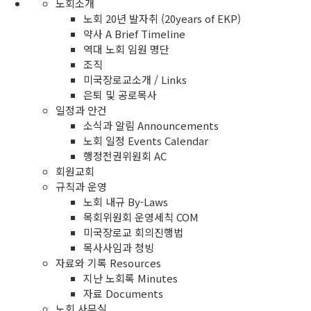
노회소개
노회 20년 발자취 (20years of EKP)
약사 A Brief Timeline
역대 노회 임원 명단
조직
미국장로교소개 / Links
은퇴 및 공로목사
일정과 안건
소식과 알림 Announcements
노회 일정 Events Calendar
행정전권위원회 AC
회원교회
규칙과 운영
노회 내규 By-Laws
목회위원회 운영세칙 COM
미국장로교 회의진행법
목사사임과 청빙
자료와 기록 Resources
지난 노회록 Minutes
자료 Documents
노회 사무실