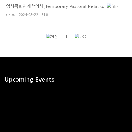
임시목회관계합의서(Temporary Pastoral Relatio..
ekpc
2024-03-22
316
1
Upcoming Events