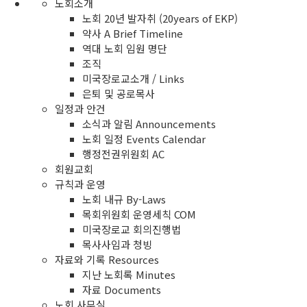
노회소개
노회 20년 발자취 (20years of EKP)
약사 A Brief Timeline
역대 노회 임원 명단
조직
미국장로교소개 / Links
은퇴 및 공로목사
일정과 안건
소식과 알림 Announcements
노회 일정 Events Calendar
행정전권위원회 AC
회원교회
규칙과 운영
노회 내규 By-Laws
목회위원회 운영세칙 COM
미국장로교 회의진행법
목사사임과 청빙
자료와 기록 Resources
지난 노회록 Minutes
자료 Documents
노회 사무실