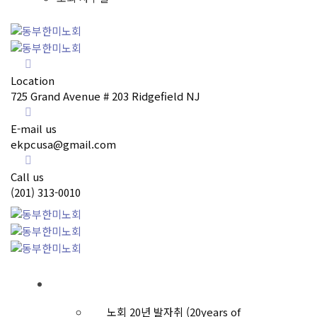
Location
725 Grand Avenue # 203 Ridgefield NJ
E-mail us
ekpcusa@gmail.com
Call us
(201) 313-0010
노회소개
노회 20년 발자취 (20years of