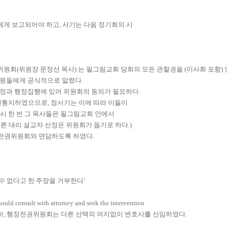
기에게
보
고되어
야
하고
,
서기는 다음 정기회의
시
위원회
(
위원장 문정선 목사
)
는 필그림교회 당회의 모든 관할권을
(
이사회 포함
)
원들에게 공식적으로 알렸다
.
재정과 행정집행에 있어 위원회의 동의가 필요하다
.
서면통지하였으므로
,
정서기는 이에 따라 이들이
시 한 번 그 목사들은 필그림교회 안에서
따른 대리 설교자 선정은 위원회가 돕기로 하다
.)
전권위원회와 면담하도록 하였다
.
수 없다고 한 주장을 거부한다
’
hould consult with attorney and seek the intervention
바
,
행정전권위원회는 다른 선택의 여지없이 변호사를 선임하였다
.