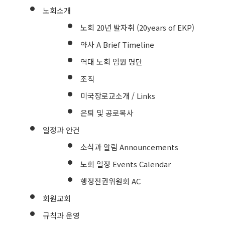
노회소개
노회 20년 발자취 (20years of EKP)
약사 A Brief Timeline
역대 노회 임원 명단
조직
미국장로교소개 / Links
은퇴 및 공로목사
일정과 안건
소식과 알림 Announcements
노회 일정 Events Calendar
행정전권위원회 AC
회원교회
규칙과 운영