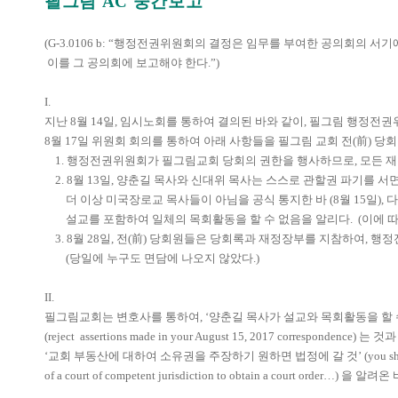
필그림 AC 중간보고
(G-3.0106 b: “
행정전권위원회의
결
정은 임무를 부
여
한 공의회의 서
이를 그 공의회에
보
고해
야
한다
.”)
I.
지난
8
월
14
일
,
임시노회를 통하여 결의된 바와 같이
,
필그림 행정전권
8
월
17
일 위원회 회의를 통하여 아래 사항들을 필그림 교회 전
(
前
)
당회
1.
행정전권위원회가 필그림교회 당회의 권한을 행사하므로
,
모든 
2. 8
월
13
일
,
양춘길 목사와 신대위 목사는 스스로 관할권 파기를 
더 이상 미국장로교 목사들이 아님을 공식 통지한 바
(8
월
15
일
),
다
설교를 포함하여 일체의 목회활동을 할 수 없음을 알리다
.
(
이에 
3. 8
월
28
일
,
전
(
前
)
당회원들은 당회록과 재정장부를 지참하여
,
행정
(
당일에 누구도 면담에 나오지 않았다
.)
II.
필그림교회는 변호사를 통하여
, ‘
양춘길 목사가 설교와 목회활동을 할 
(reject
assertions made in your August 15, 2017 correspondence)
는 것과
‘
교회 부동산에 대하여 소유권을 주장하기 원하면 법정에 갈 것
’ (you s
of a court of competent jurisdiction to obtain a court order…)
을 알려온 