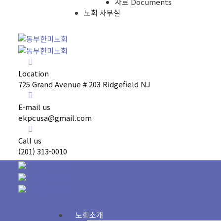
자료 Documents
노회 사무실
Location
725 Grand Avenue # 203 Ridgefield NJ
E-mail us
ekpcusa@gmail.com
Call us
(201) 313-0010
노회소개