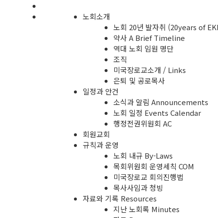
노회소개
노회 20년 발자취 (20years of EK
약사 A Brief Timeline
역대 노회 임원 명단
조직
미국장로교소개 / Links
은퇴 및 공로목사
일정과 안건
소식과 알림 Announcements
노회 일정 Events Calendar
행정전권위원회 AC
회원교회
규칙과 운영
노회 내규 By-Laws
목회위원회 운영세칙 COM
미국장로교 회의진행법
목사사임과 청빙
자료와 기록 Resources
지난 노회록 Minutes